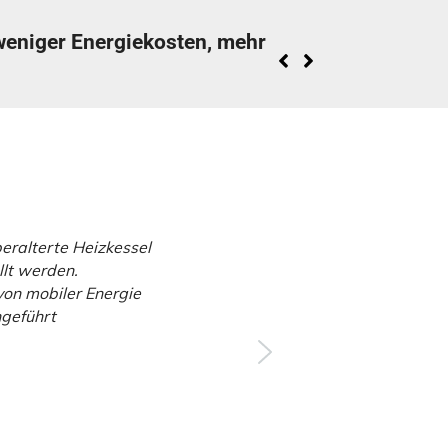
weniger Energiekosten, mehr
tik bei Generalversammlung des
eralterte Heizkessel
lt werden.
on mobiler Energie
hgeführt