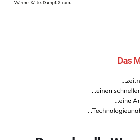
Das M
…zeit
…einen schnelle
…eine A
…Technologieunabh