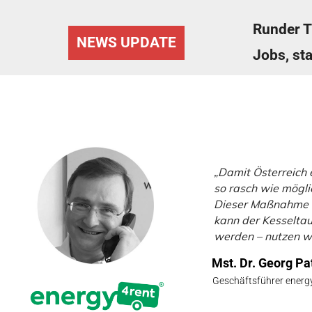
Runder T
Generati
NEWS UPDATE
Jobs, st
Zukunft
„Damit Österreich 
so rasch wie mögli
Dieser Maßnahme s
kann der Kesseltau
werden – nutzen w
Mst. Dr. Georg Pa
Geschäftsführer ener