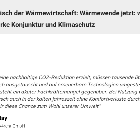
isch der Wärmewirtschaft: Wärmewende jetzt: 
onenwechsel und klare Forderungen an die Poli
arke Konjunktur und Klimaschutz
sforums SHL
eine nachhaltige CO2-Reduktion erzielt, müssen tausende üb
ch ausgetauscht und auf erneuerbare Technologien umgestel
teht ein akuter Fachkräftemangel gegenüber. Bei Nutzung v
sch auch in der kalten Jahreszeit ohne Komfortverluste durc
ir diese Chance zum Wohl unserer Umwelt“
tay
gy4rent GmbH