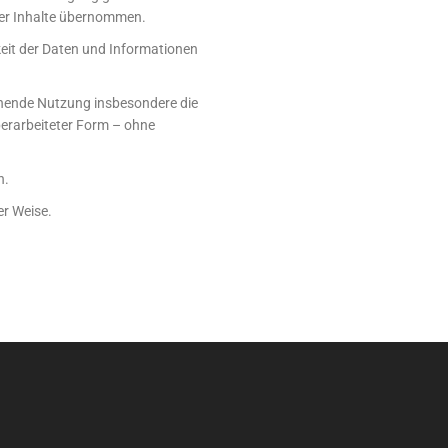
rer Inhalte übernommen.
eit der Daten und Informationen
gehende Nutzung insbesondere die
berarbeiteter Form – ohne
n.
er Weise.