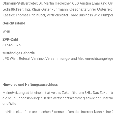
und Gr
Obmann-Stellvertreter: Dr. Martin Hagleitner, CEO Austria Email
Schriftführer:
Ing.
Geschäftsführer Österreic
Klaus-Dieter Fuhrmann
,
Kassier: Thomas Priglhuber, Vertriebsleiter Trade Business Wilo Pump
Gerichtsstand
Wien
ZVR-Zahl
315453376
zuständige Behörde
LPD Wien, Referat Vereins-, Versammlungs- und Medienrechtsangelege
Hinweise und Haftungsausschluss
MeineHeizung.at ist eine Initiative des Zukunftforum SHL. Das Zukun
die neun Landesinnungen in der Wirtschaftskammer) sowie der Unte
und Wilo
.
Im Hinblick auf die technischen Eigenschaften des Internet kann keine G