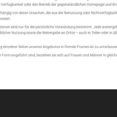
 Verfügbarkeit oder den Betrieb der gegenständlichen Homepage und ih
bhängig von deren Ursachen, die aus der Benutzung oder Nichtverfügbark
lossen.
mationen sind nur für die persönliche Verwendung bestimmt. Jede weiter
licher Nutzung sowie die Weitergabe an Dritte – auch in Teilen oder in ü
 einzelner Seiten unseres Angebotes in fremde Frames ist zu unterlasse
orm angeführt sind, beziehen sie sich auf Frauen und Männer in gleich