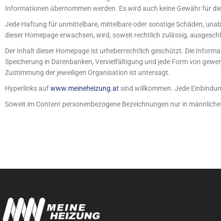
Informationen übernommen werden. Es wird auch keine Gewähr für die
Jede Haftung für unmittelbare, mittelbare oder sonstige Schäden, una
dieser Homepage erwachsen, wird, soweit rechtlich zulässig, ausgesch
Der Inhalt dieser Homepage ist urheberrechtlich geschützt. Die Infor
Speicherung in Datenbanken, Vervielfältigung und jede Form von gewerb
Zustimmung der jeweiligen Organisation ist untersagt.
Hyperlinks auf
www.meineheizung.at
sind willkommen. Jede Einbindung
Soweit im Content personenbezogene Bezeichnungen nur in männlicher F