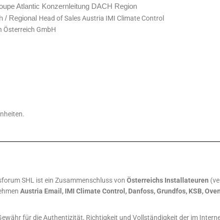
oupe Atlantic Konzernleitung DACH Region
h / Regional
Head of Sales Austria IMI
Climate Control
en Österreich GmbH
nheiten.
ftsforum SHL ist ein Zusammenschluss von
Österreichs Installateuren
(ve
rnehmen
Austria Email, IMI Climate Control, Danfoss, Grundfos, KSB, 
ewähr für die Authentizität, Richtigkeit und Vollständigkeit der im Intern