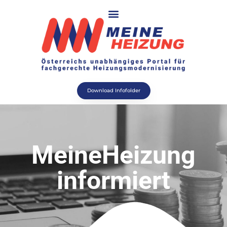
Download Infofolder
MeineHeizung
informiert