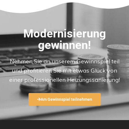
Modernisierung
gewinnen!
Nehmen Sie an unserem Gewinnspiel teil
und profitieren Sie mit etwas Glück von
einer professionellen Heizungssanierung!
Am Gewinnspiel teilnehmen