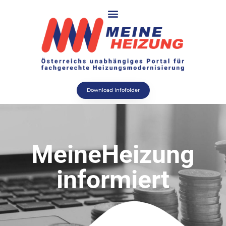
Download Infofolder
MeineHeizung
informiert