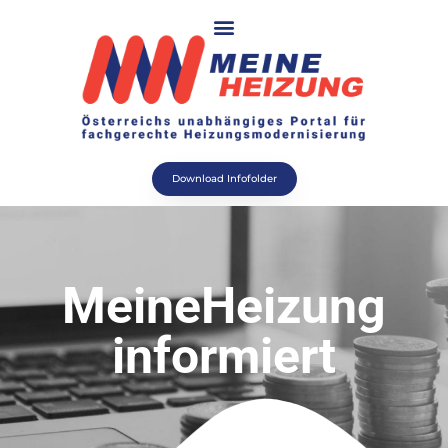
Download Infofolder
MeineHeizung
informiert