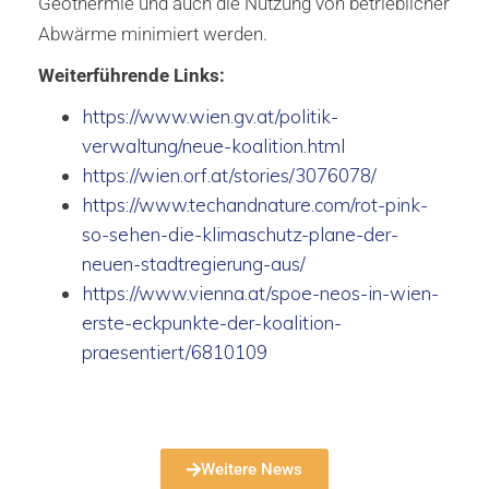
Geothermie und auch die Nutzung von betrieblicher
Abwärme minimiert werden.
Weiterführende Links:
https://www.wien.gv.at/politik-
verwaltung/neue-koalition.html
https://wien.orf.at/stories/3076078/
https://www.techandnature.com/rot-pink-
so-sehen-die-klimaschutz-plane-der-
neuen-stadtregierung-aus/
https://www.vienna.at/spoe-neos-in-wien-
erste-eckpunkte-der-koalition-
praesentiert/6810109
Weitere News