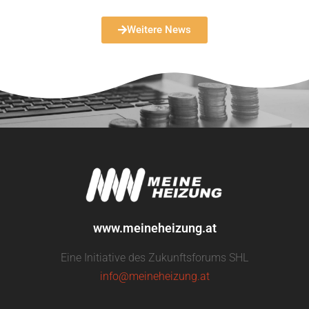
Weitere News
www.meineheizung.at
Eine Initiative des Zukunftsforums SHL
info@meineheizung.at