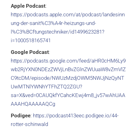
Apple Podcast
:
https://podcasts.apple.com/at/podcast/landesinn
ung-der-sanit%C3%A4r-heizungs-und-
l%C3%BCftungstechniker/id1499623281?
i=1000518165741
Google Podcast
:
https://podcasts.google.com/feed/aHR0cHM6Ly9
wb2RjYXN0NDEzZWVjLnBvZGlnZWUuaW8vZmVlZ
C9tcDM/episode/NWUzMzdjOWM5NWJjNzQyNT
UwMTNlYWNhYTFhZTQ2ZGU?
sa=X&ved=0CAUQkfYCahcKEwj4m8_jv57wAhUAA
AAAHQAAAAAQCg
Podigee
:
https://podcast413eec.podigee.io/44-
rotter-schinwald