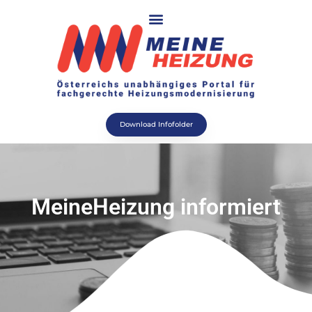
Download Infofolder
MeineHeizung informiert