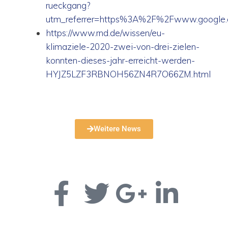
rueckgang?
utm_referrer=https%3A%2F%2Fwww.google
https://www.rnd.de/wissen/eu-
klimaziele-2020-zwei-von-drei-zielen-
konnten-dieses-jahr-erreicht-werden-
HYJZ5LZF3RBNOH56ZN4R7O66ZM.html
Weitere News