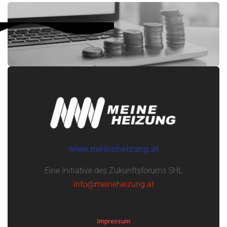
www.meineheizung.at
Eine Initiative des Zukunftsforums SHL
info@meineheizung.at
Impressum