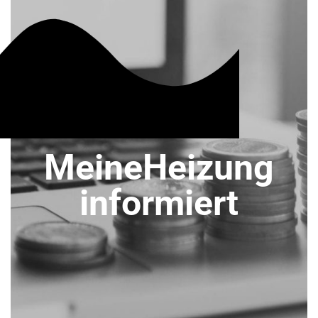
MeineHeizung
informiert