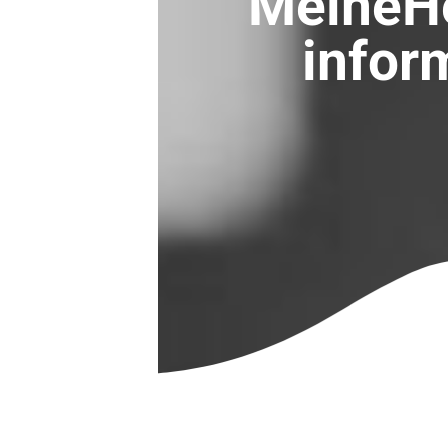
MeineH
infor