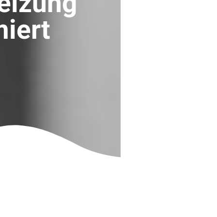
eizung
miert