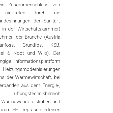
ein Zusammenschluss von
nen (vertreten
durch die
desinnungen der Sanitär-,
r in der Wirtschaftskammer)
nehmen der
Branche (Austria
anfoss, Grundfos, KSB,
l & Noot und Wilo). Der
ängige
Informationsplattform
Heizungsmodernisierungen
chs der Wärmewirtschaft, bei
Verbänden
aus dem Energie-,
Lüftungstechnikbereich
e Wärmewende diskutiert und
forum SHL repräsentiert
einen