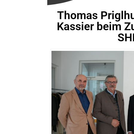
Thomas Priglhu
Kassier beim Z
SH