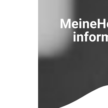
MeineH
infor