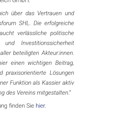
reich GmbH.
mich über das Vertrauen und
sforum SHL. Die erfolgreiche
ucht verlässliche
politische
und Investitionssicherheit
ller beteiligten Akteur:innen.
hier einen wichtigen
Beitrag,
 praxisorientierte Lösungen
iner Funktion als Kassier aktiv
ng des Vereins
mitgestalten
.”
ng finden Sie
hier
.