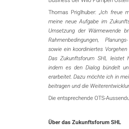
Business der
Wilo Pumpen Öster
Thomas Priglhuber: „
Ich freue 
meine neue Aufgabe im
Zukunft
Umsetzung der Wärmewende bra
Rahmenbedingungen, Planungs- 
sowie ein koordiniertes
Vorgehen a
Das Zukunftsforum SHL leistet 
indem es den Dialog bündelt und
erarbeitet. Dazu möchte
ich in me
beitragen und die Weiterentwicklu
Die entsprechende OTS-Aussendu
Über das Zukunftsforum SHL