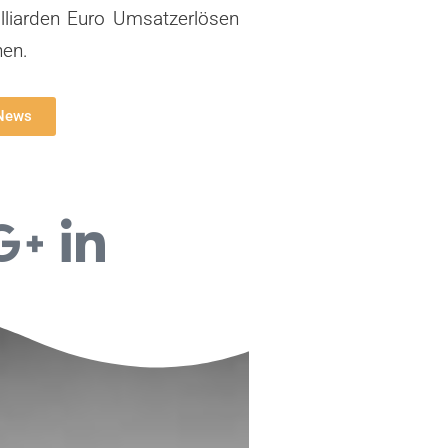
illiarden Euro Umsatzerlösen
nen.
 News