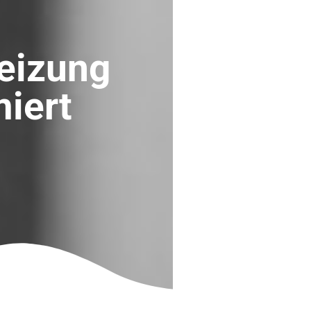
eizung
miert