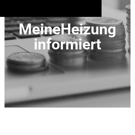
MeineHeizung
informiert