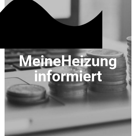
MeineHeizung
informiert