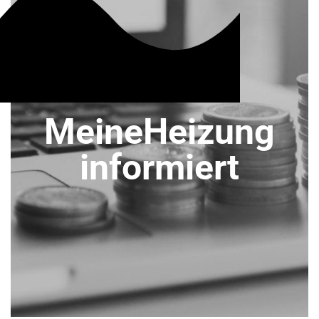
MeineHeizung
informiert