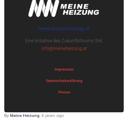
www.meineheizung.at
Eine Initiative des Zukunftsforums SHL
info@meineheizung.at
Impressum
Datenschutzerklärung
Presse
By
Meine Heizung
,
4 years
ago